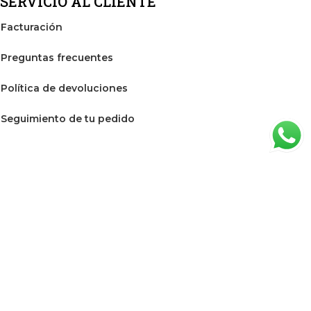
SERVICIO AL CLIENTE
Facturación
Preguntas frecuentes
Política de devoluciones
Seguimiento de tu pedido
PRIVACIDAD
Aviso de Privacidad
Términos y condiciones
2024 © Todo para su granja y Todo para su borrego.
Todos los derechos reservados.
Desarrollo por
Phase one design