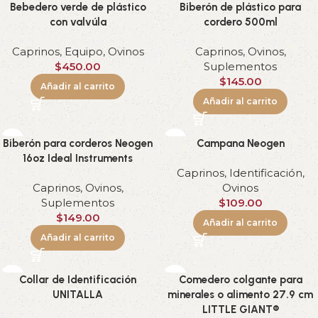
Bebedero verde de plástico
Biberón de plástico para
con valvúla
cordero 500ml
Caprinos
,
Equipo
,
Ovinos
Caprinos
,
Ovinos
,
$
450.00
Suplementos
$
145.00
Añadir al carrito
Añadir al carrito
Biberón para corderos Neogen
Campana Neogen
16oz Ideal Instruments
Caprinos
,
Identificación
,
Caprinos
,
Ovinos
,
Ovinos
Suplementos
$
109.00
$
149.00
Añadir al carrito
Añadir al carrito
Collar de Identificación
Comedero colgante para
UNITALLA
minerales o alimento 27.9 cm
LITTLE GIANT®