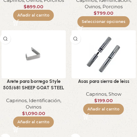
Caprinos
,
Ovinos
,
Porcinos
Caprinos
,
Identificación
,
$
899.00
Ovinos
,
Porcinos
$
799.00
Añadir al carrito
Seleccionar opciones
Arete para borrego Style
Asas para sierra de leiss
505/681 SHEEP GOAT STEEL
Caprinos
,
Show
Caprinos
,
Identificación
,
$
199.00
Ovinos
Añadir al carrito
$
1,090.00
Añadir al carrito