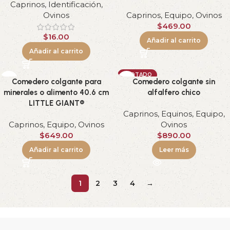
Caprinos
,
Identificación
,
Ovinos
Caprinos
,
Equipo
,
Ovinos
$
469.00
$
16.00
Añadir al carrito
Añadir al carrito
AGOTADO
Comedero colgante para
Comedero colgante sin
minerales o alimento 40.6 cm
alfalfero chico
LITTLE GIANT®
Caprinos
,
Equinos
,
Equipo
,
Caprinos
,
Equipo
,
Ovinos
Ovinos
$
649.00
$
890.00
Añadir al carrito
Leer más
1
2
3
4
→