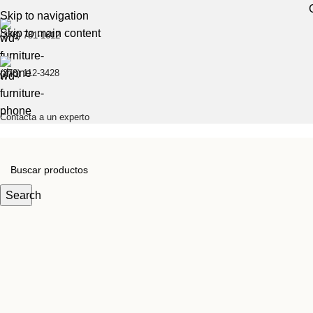
Skip to navigation
Skip to main content
(378) 781-1612
(378) 112-3428
Contacta a un experto
Search