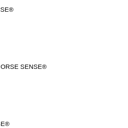
ENSE®
de HORSE SENSE®
SE®