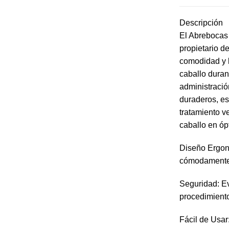
Descripción
El Abrebocas 
propietario d
comodidad y l
caballo duran
administració
duraderos, es
tratamiento v
caballo en óp
Diseño Ergon
cómodamente a
Seguridad: Ev
procedimiento
Fácil de Usar