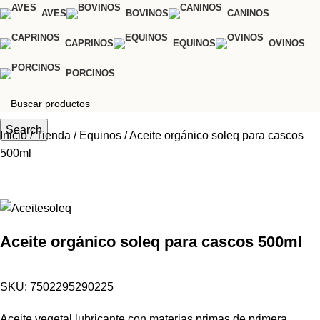
AVES
BOVINOS
CANINOS
CAPRINOS
EQUINOS
OVINOS
PORCINOS
Search
Inicio
Tienda
Equinos
Aceite orgánico soleq para cascos
500ml
Aceite orgánico soleq para cascos 500ml
SKU:
7502295290225
Aceite vegetal lubricante con materias primas de primera