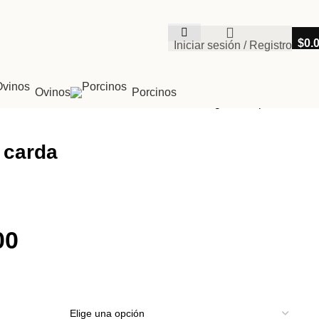
$
0.
Iniciar sesión / Registro
Ovinos
Porcinos
Regresar a productos
 carda
00