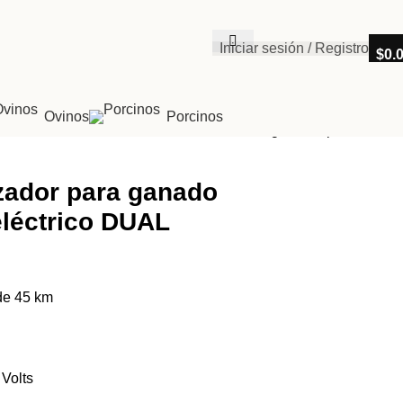
Iniciar sesión / Registro
$
0.
Ovinos
Porcinos
Regresar a productos
zador para ganado
eléctrico DUAL
de 45 km
Volts