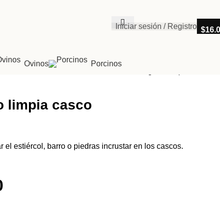
Iniciar sesión / Registro
$
16.
Ovinos
Porcinos
Regresar a productos
 limpia casco
r el estiércol, barro o piedras incrustar en los cascos.
0