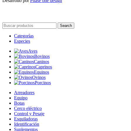
Desarrollo por
Phase one design
Search
Categorías
Especies
Aves
Bovinos
Caninos
Caprinos
Equinos
Ovinos
Porcinos
Arreadores
Equipo
Botas
Cerco eléctrico
Control y Pesaje
Esquiladoras
Identificación
Suplementos