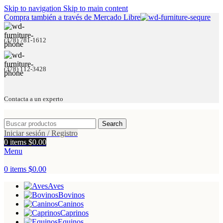
Skip to navigation
Skip to main content
Compra también a través de Mercado Libre
(378) 781-1612
(378) 112-3428
Contacta a un experto
Search
Iniciar sesión / Registro
0
items
$
0.00
Menu
0
items
$
0.00
Aves
Bovinos
Caninos
Caprinos
Equinos