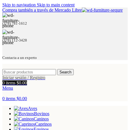
Skip to navigation
Skip to main content
Compra también a través de Mercado Libre
(378) 781-1612
(378) 112-3428
Contacta a un experto
Search
Iniciar sesión / Registro
0
items
$
0.00
Menu
0
items
$
0.00
Aves
Bovinos
Caninos
Caprinos
Equinos