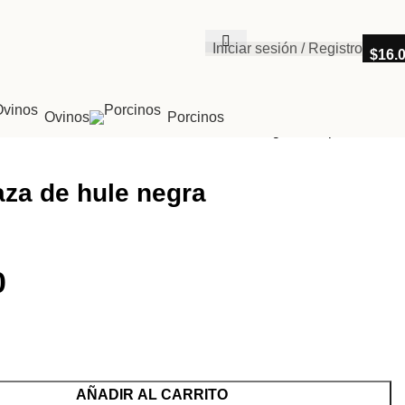
Iniciar sesión / Registro
$
16.
Ovinos
Porcinos
Regresar a productos
za de hule negra
0
AÑADIR AL CARRITO