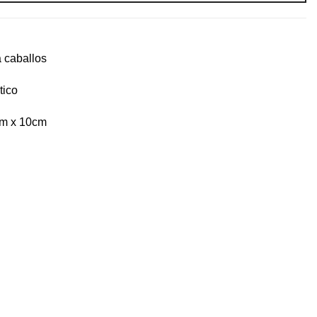
 caballos
tico
cm x 10cm