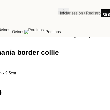
Iniciar sesión / Registro
$
0.
Ovinos
Porcinos
Regresar a productos
anía border collie
m x 9.5cm
0