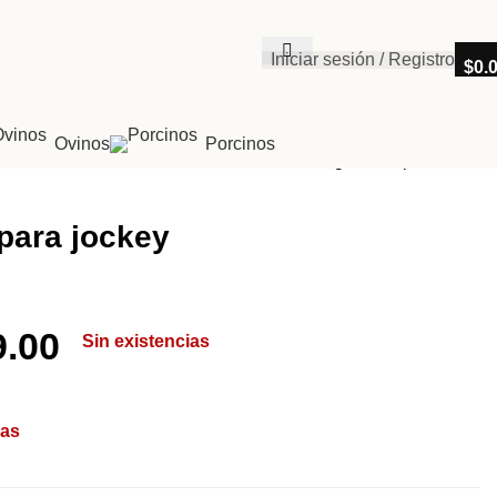
Iniciar sesión / Registro
$
0.
Ovinos
Porcinos
Regresar a productos
para jockey
9.00
Sin existencias
ias