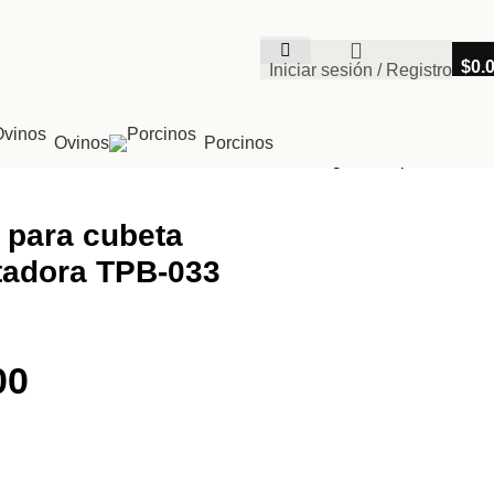
$
0.
Iniciar sesión / Registro
Ovinos
Porcinos
Regresar a productos
 para cubeta
tadora TPB-033
00