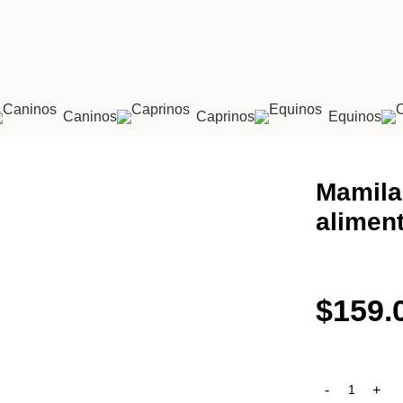
Caninos
Caprinos
Equinos
a TPB-033
Mamila
alimen
$
159.