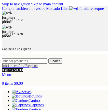
Skip to navigation
Skip to main content
Compra también a través de Mercado Libre
(378) 781-1612
(378) 112-3428
Contacta a un experto
Search
Iniciar sesión / Registro
0
items
$
0.00
Menu
0
items
$
0.00
Aves
Bovinos
Caninos
Caprinos
Equinos